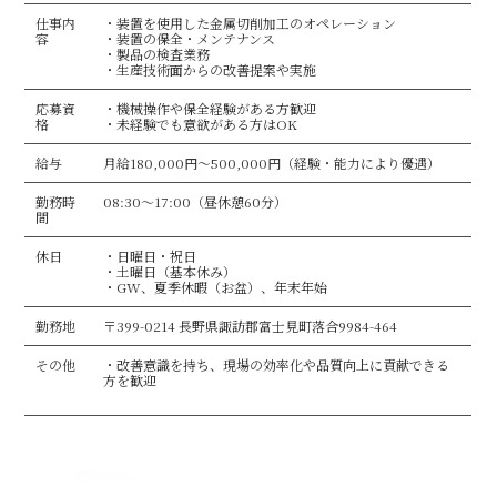
仕事内
・装置を使用した金属切削加工のオペレーション
容
・装置の保全・メンテナンス
・製品の検査業務
・生産技術面からの改善提案や実施
応募資
・機械操作や保全経験がある方歓迎
格
・未経験でも意欲がある方はOK
給与
月給180,000円～500,000円（経験・能力により優遇）
勤務時
08:30～17:00（昼休憩60分）
間
休日
・日曜日・祝日
・土曜日（基本休み）
・GW、夏季休暇（お盆）、年末年始
勤務地
〒399-0214 長野県諏訪郡富士見町落合9984-464
その他
・改善意識を持ち、現場の効率化や品質向上に貢献できる
方を歓迎