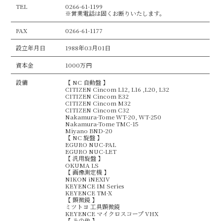
TEL
0266-61-1199
※営業電話は固くお断りいたします。
FAX
0266-61-1177
設立年月日
1988年03月01日
資本金
1000万円
設備
【 NC 自動盤 】
CITIZEN Cincom L12, L16 ,L20, L32
CITIZEN Cincom E32
CITIZEN Cincom M32
CITIZEN Cincom C32
Nakamura-Tome WT-20, WT-250
Nakamura-Tome TMC-15
Miyano BND-20
【 NC 旋盤 】
EGURO NUC-PAL
EGURO NUC-LET
【 汎用旋盤 】
OKUMA LS
【 画像測定機 】
NIKON iNEXIV
KEYENCE IM Series
KEYENCE TM-X
【 顕微鏡 】
ミツトヨ 工具顕微鏡
KEYENCE マイクロスコープ VHX
【 その他 】